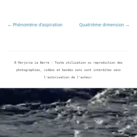
Navigation
←
Phénomène d’aspiration
Quatrième dimension
→
des
articles
© Marjorie Le Berre - Toute utilisation ou reproduction des
photographies, vidéos et bandes sons sont interdites sans
l'autorisation de l'auteur.