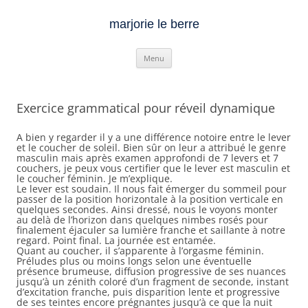
marjorie le berre
Aller
Menu
au
contenu
Exercice grammatical pour réveil dynamique
A bien y regarder il y a une différence notoire entre le lever
et le coucher de soleil. Bien sûr on leur a attribué le genre
masculin mais après examen approfondi de 7 levers et 7
couchers, je peux vous certifier que le lever est masculin et
le coucher féminin. Je m’explique.
Le lever est soudain. Il nous fait émerger du sommeil pour
passer de la position horizontale à la position verticale en
quelques secondes. Ainsi dressé, nous le voyons monter
au delà de l’horizon dans quelques nimbes rosés pour
finalement éjaculer sa lumière franche et saillante à notre
regard. Point final. La journée est entamée.
Quant au coucher, il s’apparente à l’orgasme féminin.
Préludes plus ou moins longs selon une éventuelle
présence brumeuse, diffusion progressive de ses nuances
jusqu’à un zénith coloré d’un fragment de seconde, instant
d’excitation franche, puis disparition lente et progressive
de ses teintes encore prégnantes jusqu’à ce que la nuit