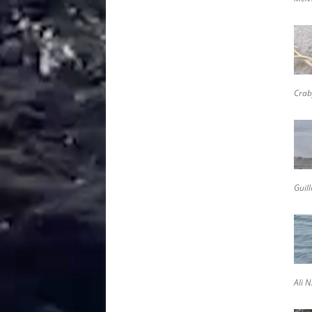
des couleurs
où il avait tant plu que la mer
s’était troublée à en brunir
où la route se noie de peur (hic
sunt dracones)
Crab
l’effet kamal (ou les conséquences
d’une métaphore)
la ligne de ponts
Guil
la ligne de dessus
a point of no return
archives ( projets avant 2014)
Ali N