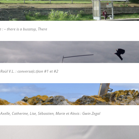
e : – there is a busstop, There
Raùl V.L. : conversa(c.t)ion #1 et #2
Axelle, Catherine, Lise, Sébastien, Marie et Alexis : Gwin Zegal