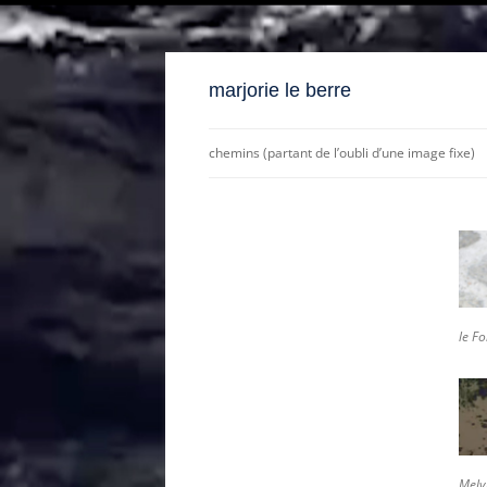
marjorie le berre
chemins (partant de l’oubli d’une image fixe)
« à quoi ressemblera ma
mélancolie dans un monde plus
chaud? »
demain, ce que nous avons
marché (activation 1 et 2)
le Fo
« c’est la saison de la marée
descendante, du déclin de la lune
avant le solstice d’hiver… »
les porteuses de fables y déposent
Melvi