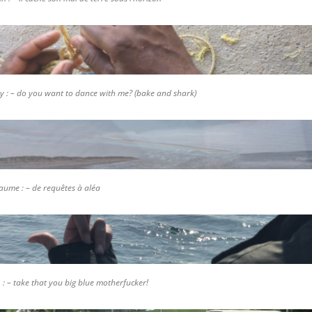
sébastien, marie et alexis
avec fanny, fabien et iouri
avec lucile
y : – do you want to dance with me?
(bake and shark)
laume : –
de requêtes à aléa
. : – take that you big blue motherfucker!