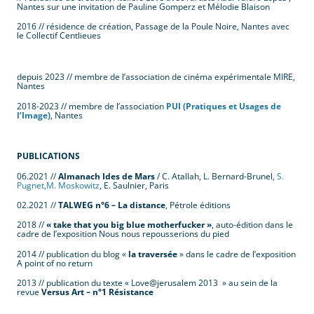
Nantes sur une invitation de Pauline Gomperz et Mélodie Blaison
2016 // résidence de création, Passage de la Poule Noire, Nantes avec
le Collectif Centlieues
.
depuis 2023 // membre de l’association de cinéma expérimentale MIRE,
Nantes
2018-2023 // membre de l’association
PUI (Pratiques et Usages de
l’Image)
, Nantes
.
PUBLICATIONS
06.2021 //
Almanach Ides de Mars
/ C. Atallah, L. Bernard-Brunel,
S.
Pugnet,
M. Moskowitz
, E. Saulnier, Paris
02.2021 //
TALWEG n°6 – La distance
, Pétrole éditions
2018 //
« take that you big blue motherfucker »
, auto-édition dans le
cadre de l’exposition Nous nous repousserions du pied
2014 // publication du blog «
la traversée
» dans le cadre de l’exposition
A point of no return
2013 // publication du texte « Love@jerusalem 2013 » au sein de la
revue
Versus Art – n°1 Résistance
.