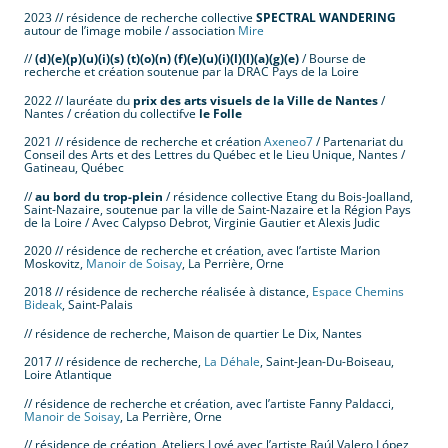
2023 // résidence de recherche collective
SPECTRAL WANDERING
autour de l’image mobile / association
Mire
//
(d)(e)(p)(u)(i)(s) (t)(o)(n) (f)(e)(u)(i)(l)(l)(a)(g)(e)
/ Bourse de
recherche et création soutenue par la DRAC Pays de la Loire
2022 // lauréate du
prix des arts visuels de la Ville de Nantes
/
Nantes / création du collectifve
le Folle
2021 // résidence de recherche et création
Axeneo7
/ Partenariat du
Conseil des Arts et des Lettres du Québec et le Lieu Unique, Nantes /
Gatineau, Québec
//
au bord du trop-plein
/ résidence collective Etang du Bois-Joalland,
Saint-Nazaire, soutenue par la ville de Saint-Nazaire et la Région Pays
de la Loire / Avec Calypso Debrot, Virginie Gautier et Alexis Judic
2020 // résidence de recherche et création, avec l’artiste Marion
Moskovitz,
Manoir de Soisay
, La Perrière, Orne
2018 // résidence de recherche réalisée à distance,
Espace Chemins
Bideak
, Saint-Palais
// résidence de recherche, Maison de quartier Le Dix, Nantes
2017 // résidence de recherche,
La Déhale
, Saint-Jean-Du-Boiseau,
Loire Atlantique
// résidence de recherche et création, avec l’artiste Fanny Paldacci,
Manoir de Soisay
, La Perrière, Orne
// résidence de création, Ateliers Lové avec l’artiste Raúl Valero López
,