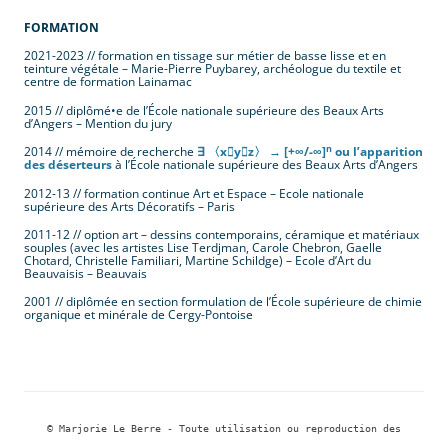
FORMATION
2021-2023 // formation en tissage sur métier de basse lisse et en
teinture végétale – Marie-Pierre Puybarey, archéologue du textile et
centre de formation Lainamac
2015 // diplômé•e de l’École nationale supérieure des Beaux Arts
d’Angers – Mention du jury
n
2014 // mémoire de recherche
∃ 〈xyz〉 → [+∞/-∞]
ou l’apparition
des déserteurs
à l’École nationale supérieure des Beaux Arts d’Angers
2012-13 // formation continue Art et Espace – Ecole nationale
supérieure des Arts Décoratifs – Paris
2011-12 // option art – dessins contemporains, céramique et matériaux
souples (avec les artistes Lise Terdjman, Carole Chebron, Gaelle
Chotard, Christelle Familiari, Martine Schildge) – Ecole d’Art du
Beauvaisis – Beauvais
2001 // diplômée en section formulation de l’École supérieure de chimie
organique et minérale de Cergy-Pontoise
© Marjorie Le Berre - Toute utilisation ou reproduction des