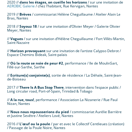
2020 //
dans les étages, on cueille les horizons
/ sur une invitation de
AEROBIC Galerie
/ chez l’habitant, Rue Kervigan, Nantes
2019 //
Brèves
/ commissariat Hélène Cheguillaume / Atelier Alain Le
Bras, Nantes
2018 //
Soyouz 18
/ sur une invitation d’Olivier Meyer / Galerie Olivier
Meyer, Nantes
//
Vogues
/ sur une invitation d’Hélène Cheguillaume / Fort Villès-Martin,
Saint-Nazaire
//
Horizon provoquant
sur une invitation de l’artiste Calypso Debrot /
Espace Chemins Bideak, Saint-palais
//
Où la route se noie de peur #2
, performance / Ile de MoulinSart,
Fillé-sur-Sarthe, Sarthe
//
Ecriture(s) conjointe(s)
, sortie de résidence / La Déhale, Saint-Jean-
de-Boiseau
2017 //
There Is A Bus Stop There
, intervention dans l’espace public /
Long circular road, Port-of-Spain, Trinidad & Tobago
//
A la rue, tous!
, performance / Association La Nizanerie / Rue Paul
Nizan, Nantes
//
Nous nous repousserions du pied
/ commissariat Aurélie Barrière
et Justine Sevêtre / Ateliers Lové, Nantes
2016 //
L’œuf ou la poule
/ par et avec le Collectif Centlieues (création)
/ Passage de la Poule Noire, Nantes