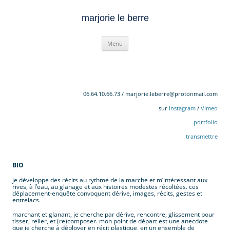
marjorie le berre
Aller
Menu
au
contenu
.
06.64.10.66.73 / marjorie.leberre@protonmail.com
sur
Instagram
/
Vimeo
portfolio
transmettre
BIO
je développe des récits au rythme de la marche et m’intéressant aux
rives, à l’eau, au glanage et aux histoires modestes récoltées. ces
déplacement-enquête convoquent dérive, images, récits, gestes et
entrelacs.
marchant et glanant, je cherche par dérive, rencontre, glissement pour
tisser, relier, et (re)composer. mon point de départ est une anecdote
que je cherche à déployer en récit plastique, en un ensemble de