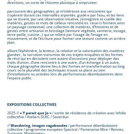
directions, un sorte de rhizome plastique à emprunter.
parcourant des géographies, je m’intéresse aux rencontres qui
s’opèrent durant ces intervalles arpentés. guidé·e par l’eau, et les liens
qui se tissent, par une observation intuitive, j’enregistre et cueille des
matières, gestes et mots de celleux rencontré·es. ceux-ci forment ainsi
un paysage contextuel, une collection de matières, d’histoires et de
gestes entre artisanat et bricolage (teinture végétale, vannerie, tissage,
terre-paille, cuisine…) qui se relient par l’usage de l’image en
mouvement, et de l’écriture pour former une texture comme un arrière-
plan.
alliant l’éphémère, la lenteur, la relation et la valorisation des matières
glanées , la narration transmise de ces trajets-enquêtes et les formes
de récit qui en découlent sont autant d’occasions pour déployer des
traits d’union. d’une rencontre à une autre, d’un échange à un autre,
chaque géographie donne lieu à des formes en transformation au long
cours où la pluralité des techniques trouve sa place au sein
d’installations ou activées lors de performances déambulatoires dans
l’espace public.
.
EXPOSITIONS COLLECTIVES
2025 //
« Y parait que Jo »
/ sortie de résidence de création avec lefolle
collectifve / Ateliers DLKC / Saverdun
//
Wandering, images vagabondes
/ performance déambulatoire
collective / programme européen Spectral / Partenariat Mire / Rennes,
Turquant, Montsoreau