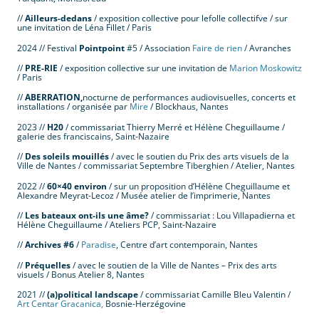
//
Ailleurs-dedans
/ exposition collective pour lefolle collectifve / sur
une invitation de Léna Fillet / Paris
2024 // Festival
Pointpoint
#5 / Association
Faire de rien
/ Avranches
//
PRE-RIE
/ exposition collective sur une invitation de
Marion Moskowitz
/ Paris
//
ABERRATION,
nocturne de performances audiovisuelles, concerts et
installations / organisée par
Mire
/ Blockhaus, Nantes
2023 //
H20
/ commissariat Thierry Merré et Hélène Cheguillaume /
galerie des franciscains, Saint-Nazaire
//
Des soleils mouillés
/ avec le soutien du Prix des arts visuels de la
Ville de Nantes / commissariat Septembre Tiberghien / Atelier, Nantes
2022 //
60×40 environ
/ sur un proposition d’Hélène Cheguillaume et
Alexandre Meyrat-Lecoz / Musée atelier de l’imprimerie, Nantes
//
Les bateaux ont-ils une âme?
/ commissariat : Lou Villapadierna et
Hélène Cheguillaume / Ateliers PCP, Saint-Nazaire
//
Archives #6
/
Paradise
, Centre d’art contemporain, Nantes
//
Préquelles
/ avec le soutien de la Ville de Nantes – Prix des arts
visuels / Bonus Atelier 8, Nantes
2021 //
(a)political landscape
/ commissariat Camille Bleu Valentin /
Art Centar Gracanica,
Bosnie-Herzégovine