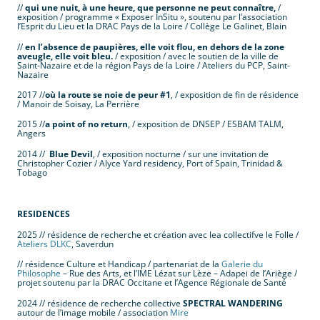
//
qui une nuit, à une heure, que personne ne peut connaître,
/
exposition / programme « Exposer InSitu », soutenu par l’association
l’Esprit du Lieu et la DRAC Pays de la Loire / Collège Le Galinet, Blain
//
en l’absence de paupières, elle voit flou, en dehors de la zone
aveugle, elle voit bleu.
/ exposition / avec le soutien de la ville de
Saint-Nazaire et de la région Pays de la Loire / Ateliers du PCP, Saint-
Nazaire
2017 //
où la route se noie de peur #1
, / exposition de fin de résidence
/ Manoir de Soisay, La Perrière
2015 //
a point of no return
, / exposition de DNSEP / ESBAM TALM,
Angers
2014 //
Blue Devil
, / exposition nocturne / sur une invitation de
Christopher Cozier / Alyce Yard residency, Port of Spain, Trinidad &
Tobago
.
RESIDENCES
2025 // résidence de recherche et création avec lea collectifve le Folle /
Ateliers DLKC
, Saverdun
// résidence Culture et Handicap / partenariat de la
Galerie du
Philosophe
– Rue des Arts, et l’IME Lézat sur Lèze – Adapei de l’Ariège /
projet soutenu par la DRAC Occitane et l’Agence Régionale de Santé
2024 // résidence de recherche collective
SPECTRAL WANDERING
autour de l’image mobile / association
Mire