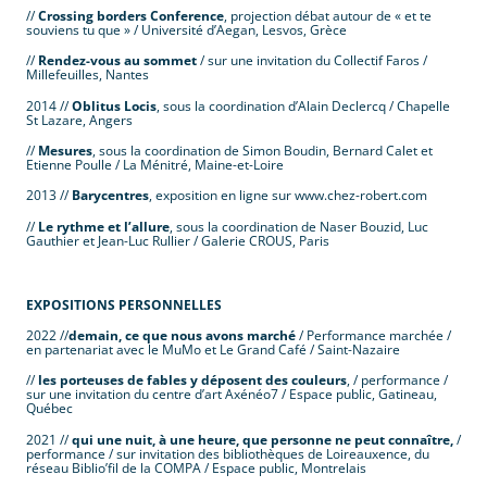
//
Crossing borders Conference
, projection débat autour de « et te
souviens tu que » / Université d’Aegan, Lesvos, Grèce
//
Rendez-vous au sommet
/ sur une invitation du Collectif Faros /
Millefeuilles, Nantes
2014 //
Oblitus Locis
, sous la coordination d’Alain Declercq / Chapelle
St Lazare, Angers
//
Mesures
, sous la coordination de Simon Boudin, Bernard Calet et
Etienne Poulle / La Ménitré, Maine-et-Loire
2013 //
Barycentres
, exposition en ligne sur www.chez-robert.com
//
Le rythme et l’allure
, sous la coordination de Naser Bouzid, Luc
Gauthier et Jean-Luc Rullier / Galerie CROUS, Paris
.
EXPOSITIONS PERSONNELLES
2022 //
demain, ce que nous avons marché
/ Performance marchée /
en partenariat avec le MuMo et Le Grand Café / Saint-Nazaire
//
les porteuses de fables y déposent des couleurs
, / performance /
sur une invitation du centre d’art Axénéo7 / Espace public, Gatineau,
Québec
2021 //
qui une nuit, à une heure, que personne ne peut connaître,
/
performance / sur invitation des bibliothèques de Loireauxence, du
réseau Biblio’fil de la COMPA / Espace public, Montrelais