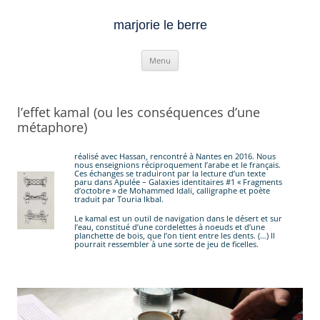
marjorie le berre
Aller
Menu
au
contenu
l’effet kamal (ou les conséquences d’une
métaphore)
réalisé avec Hassan, rencontré à Nantes en 2016. Nous
nous enseignions réciproquement l’arabe et le français.
Ces échanges se traduiront par la lecture d’un texte
paru dans Apulée – Galaxies identitaires #1 « Fragments
d’octobre » de Mohammed Idali, calligraphe et poète
traduit par Touria Ikbal.
Le kamal est un outil de navigation dans le désert et sur
l’eau, constitué d’une cordelettes à noeuds et d’une
planchette de bois, que l’on tient entre les dents. (…) Il
pourrait ressembler à une sorte de jeu de ficelles.