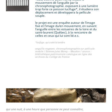
mouvement de l’anguille par la
chronophotographie. exposant à une lumière
trop forte ce poisson lucifuge*, il étudiera son
déplacement et développera la pellicule
souple.
le projet est une enquête autour de l’image
fixe et l’image du/en mouvement, en suivant
l’anguille entre les estuaires de la loire et du
saint-laurent (Québec), à la rencontre de
celles et ceux qui lui sont lié.e.s.
*lucifuge : qui craint la lumière
anguille nageant. chronophotographie sur pellicule
mobile / Etienne-Jules Marey – Meudon / source :
bibliothèque patrimoniale catalogue en ligne des
archives du Collège de France
.
.
qui une nuit, à une heure que personne ne peut connaître,