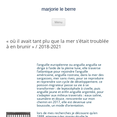
marjorie le berre
Aller
Menu
au
contenu
« où il avait tant plu que la mer s’était troublée
à en brunir » / 2018-2021
l’anguille européenne ou anguilla anguilla se
dirige à l’aide de la pleine lune, elle traverse
l’atlantique pour rejoindre l’anguille
américaine, anguilla rostrata, dans la mer des
sargasses, mer sans rives, pour se reproduire
et reprendre son cycle de développement. ce
poisson migrateur passe sa vie à se
transformer : de leptocéphale à civelle, puis
anguille jaune et enfin anguille argentée, pour
s’adapter aux milieux traversés : eaux saline,
saumâtre et douce. rencontrée sur mon
chemin en 2017, elle est devenue une
boussole, un mode d’orientation.
lors de mes recherches je découvre qu’en
1888, etienne-jules marey étudie le