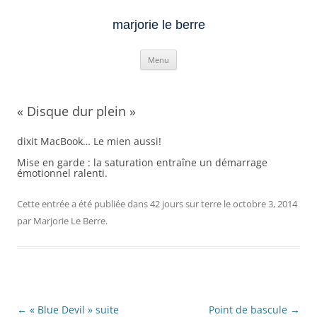
marjorie le berre
Aller
Menu
au
contenu
« Disque dur plein »
dixit MacBook… Le mien aussi!
Mise en garde : la saturation entraîne un démarrage
émotionnel ralenti.
Cette entrée a été publiée dans
42 jours sur terre
le
octobre 3, 2014
par
Marjorie Le Berre
.
Navigation
←
« Blue Devil » suite
Point de bascule
→