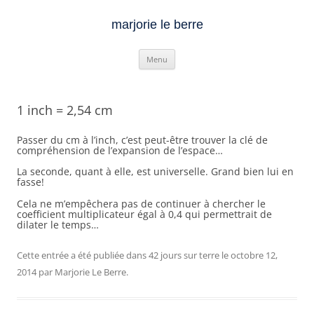
marjorie le berre
Aller
Menu
au
contenu
1 inch = 2,54 cm
Passer du cm à l’inch, c’est peut-être trouver la clé de
compréhension de l’expansion de l’espace…
La seconde, quant à elle, est universelle. Grand bien lui en
fasse!
Cela ne m’empêchera pas de continuer à chercher le
coefficient multiplicateur égal à 0,4 qui permettrait de
dilater le temps…
Cette entrée a été publiée dans
42 jours sur terre
le
octobre 12,
2014
par
Marjorie Le Berre
.