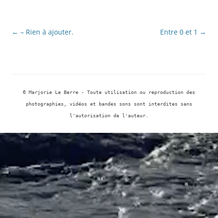
Navigation
←
– Rien à ajouter.
Entre 0 et 1
→
des
articles
© Marjorie Le Berre - Toute utilisation ou reproduction des
photographies, vidéos et bandes sons sont interdites sans
l'autorisation de l'auteur.