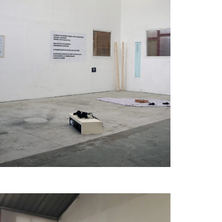
sébastien, marie et alexis
avec fanny, fabien et iouri
avec lucile