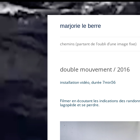
marjorie le berre
chemins (partant de l’oubli d’une image fixe)
« à quoi ressemblera ma
mélancolie dans un monde plus
double mouvement / 2016
chaud? »
installation vidéo, durée 7min56
demain, ce que nous avons
.
marché (activation 1 et 2)
Filmer en écoutant les indications des randonne
lagopède et se perdre.
« c’est la saison de la marée
descendante, du déclin de la lune
.
avant le solstice d’hiver… »
les porteuses de fables y déposent