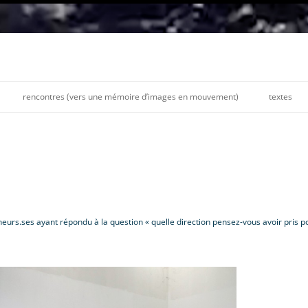
Aller
au
rencontres (vers une mémoire d’images en mouvement)
textes
contenu
le folle
avec melvin
avec craby
avec guillaume
urs.ses ayant répondu à la question « quelle direction pensez-vous avoir pris pour
avec ali n.
avec raùl
avec axelle, catherine, lise,